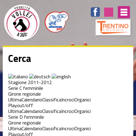
Cerca
Stagione 2011-2012
Serie C femminile
Girone regionale
Ultima
Calendario
Classifica
Incroci
Organici
Playout/off
Ultima
Calendario
Classifica
Incroci
Organici
Serie D femminile
Girone regionale
Ultima
Calendario
Classifica
Incroci
Organici
Playout/off