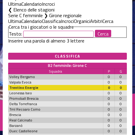
Ultima
Calendario
Incroci
Elenco delle stagioni
Serie C femminile ❯ Girone regionale
Ultima
Calendario
Classifica
Incroci
Organici
Arbitri
Cerca
Cerca tra i giocatori o le squadre
Testo:
Inserire una parola di almeno 3 lettere
CLASSIFICA
B2 femminile: Girone C
Squadra
P
G
Volley Bergamo
0
0
Valpala Evoca
0
0
Trentino Energie
0
0
Leonessa Iseo
0
0
Promoball Brescia
0
0
Delta Torrefranca
0
0
Tml Recoaro Como
0
0
Brescia
0
0
Real Calcinato
0
0
Barzanò
0
0
Duec Castelleone
0
0